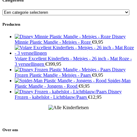
Categorieën
Producten
Disney
Minnie Plastic Mandje - Meisjes - Roze
€
9,95
Volare Excellent Kinderfiets - Meisjes - 26 inch - Mat Roze -
3 versnellingen
€
399,95
Disney
Frozen Plastic Mandje - Meisjes - Paars
€
9,95
Spider-Man
Plastic Mandje - Jongens - Rood
€
9,95
Disney
Frozen - kabelslot - Lichtblauw/Paars
€
12,95
Over ons