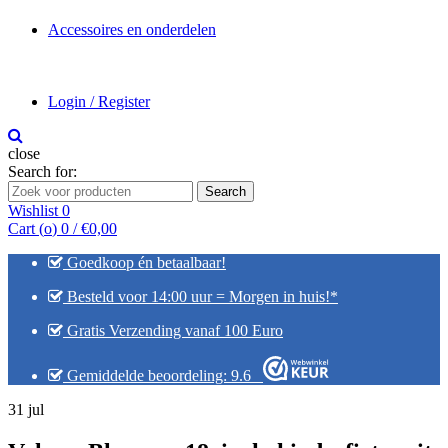
Accessoires en onderdelen
Login / Register
close
Search for:
Search
Wishlist
0
Cart (
o
)
0
/
€
0,00
Goedkoop én betaalbaar!
Besteld voor 14:00 uur = Morgen in huis!*
Gratis Verzending vanaf 100 Euro
Gemiddelde beoordeling: 9.6
31
jul