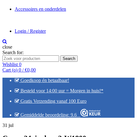
Accessoires en onderdelen
Login / Register
close
Search for:
Search
Wishlist
0
Cart (
o
)
0
/
€
0,00
Goedkoop én betaalbaar!
Besteld voor 14:00 uur = Morgen in huis!*
Gratis Verzending vanaf 100 Euro
Gemiddelde beoordeling: 9.6
31
jul