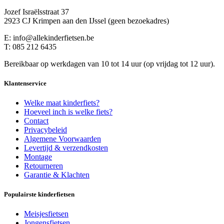
Jozef Israëlsstraat 37
2923 CJ Krimpen aan den IJssel (geen bezoekadres)
E: info@allekinderfietsen.be
T: 085 212 6435
Bereikbaar op werkdagen van 10 tot 14 uur (op vrijdag tot 12 uur).
Klantenservice
Welke maat kinderfiets?
Hoeveel inch is welke fiets?
Contact
Privacybeleid
Algemene Voorwaarden
Levertijd & verzendkosten
Montage
Retourneren
Garantie & Klachten
Populairste kinderfietsen
Meisjesfietsen
Jongensfietsen