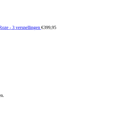
Roze - 3 versnellingen
€
399,95
en.