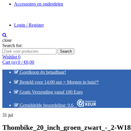
Accessoires en onderdelen
Login / Register
close
Search for:
Search
Wishlist
0
Cart (
o
)
0
/
€
0,00
Goedkoop én betaalbaar!
Besteld voor 14:00 uur = Morgen in huis!*
Gratis Verzending vanaf 100 Euro
Gemiddelde beoordeling: 9.6
31
jul
Thombike_20_inch_groen_zwart_-_2-W18