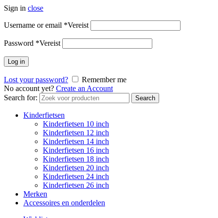
Sign in
close
Username or email
*
Vereist
Password
*
Vereist
Log in
Lost your password?
Remember me
No account yet?
Create an Account
Search for:
Search
Kinderfietsen
Kinderfietsen 10 inch
Kinderfietsen 12 inch
Kinderfietsen 14 inch
Kinderfietsen 16 inch
Kinderfietsen 18 inch
Kinderfietsen 20 inch
Kinderfietsen 24 inch
Kinderfietsen 26 inch
Merken
Accessoires en onderdelen